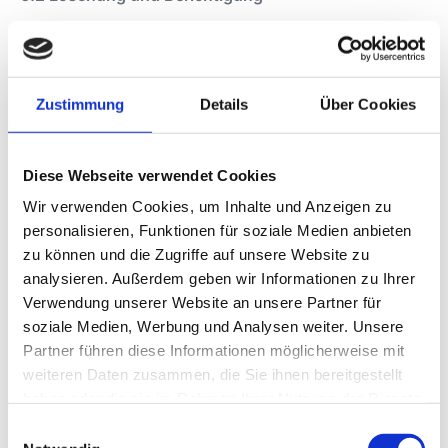
Sie haben jederzeit die Möglichkeit, die Löschung
oder Berichtigung bzw. Vervollständigung Ihrer Daten
zu verlangen, sofern keine gesetzlichen
Aufbewahrungspflichten oder ein gesetzlicher
Zustimmung
Details
Über Cookies
Erlaubnistatbestand entgegenstehen.
Bitte beachten Sie, dass die Ausübung Ihrer Rechte
Diese Webseite verwendet Cookies
unter Umständen im Konflikt mit vertraglichen
Vereinbarungen stehen und entsprechende
Wir verwenden Cookies, um Inhalte und Anzeigen zu
Auswirkungen auf die Vertragsdurchführung haben
personalisieren, Funktionen für soziale Medien anbieten
kann (z.B. vorzeitige Vertragsauflösung oder
zu können und die Zugriffe auf unsere Website zu
Kostenfolgen).
analysieren. Außerdem geben wir Informationen zu Ihrer
Verwendung unserer Website an unsere Partner für
soziale Medien, Werbung und Analysen weiter. Unsere
Einschränkung der Bearbeitung
Partner führen diese Informationen möglicherweise mit
Sie haben ausserdem das Recht, eine Einschränkung
weiteren Daten zusammen, die Sie ihnen bereitgestellt
der Verarbeitung zu verlangen, wenn Sie die
haben oder die sie im Rahmen Ihrer Nutzung der Dienste
Richtigkeit dieser Daten bestreiten, die Verarbeitung
gesammelt haben.
Einwilligungsauswahl
unrechtmässig ist, die Daten nicht länger benötigt